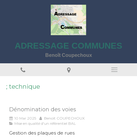
ADRESSAGE COMMUNES
Benoît Coupechoux
; technique
Dénomination des voies
10 Mar 2025
Benoît COUPECHOUX
Mise en qualité d'un référentiel BAL
Gestion des plaques de rues